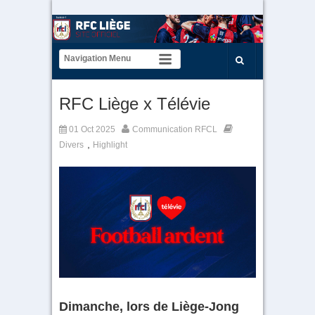
RFC Liège x Télévie
01 Oct 2025
Communication RFCL
,
Divers
Highlight
Dimanche, lors de Liège-Jong